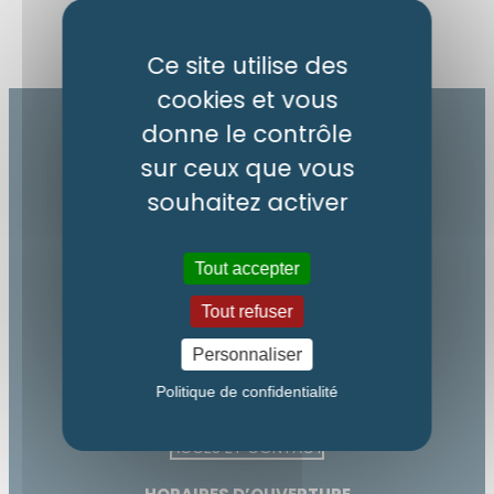
Ce site utilise des
cookies et vous
donne le contrôle
sur ceux que vous
souhaitez activer
MAIRIE DE SAINT-DIDIER-EN-VELAY
Tout accepter
Boulevard de Pélissac
Tout refuser
43140 Saint-Didier-en-Velay
Personnaliser
04 71 61 14 07
Politique de confidentialité
accueil@saint-didier.com
ACCÈS ET CONTACT
Augmenter la taille du te