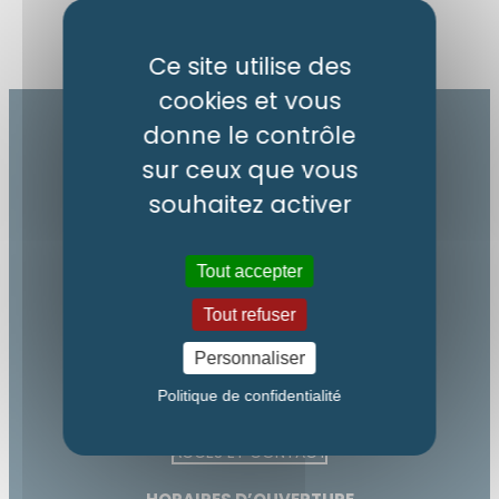
Ce site utilise des
cookies et vous
donne le contrôle
sur ceux que vous
souhaitez activer
MAIRIE DE SAINT-DIDIER-EN-VELAY
Tout accepter
Boulevard de Pélissac
Tout refuser
43140 Saint-Didier-en-Velay
Personnaliser
04 71 61 14 07
Politique de confidentialité
accueil@saint-didier.com
ACCÈS ET CONTACT
Augmenter la taille du te