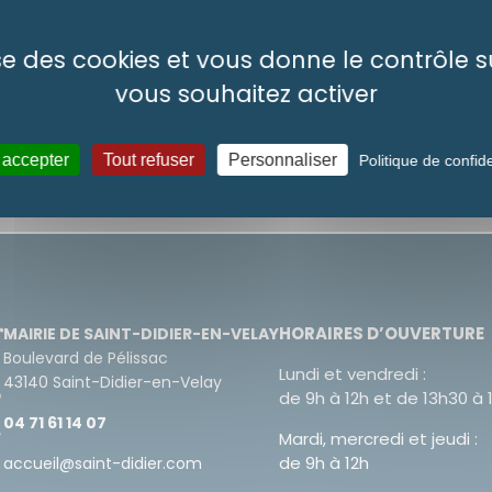
lise des cookies et vous donne le contrôle 
vous souhaitez activer
 accepter
Tout refuser
Personnaliser
Politique de confide
HORAIRES D’OUVERTURE
MAIRIE DE SAINT-DIDIER-EN-VELAY
Boulevard de Pélissac
Lundi et vendredi :
43140 Saint-Didier-en-Velay
de 9h à 12h et de 13h30 à 
04 71 61 14 07
Mardi, mercredi et jeudi :
de 9h à 12h
accueil@saint-didier.com