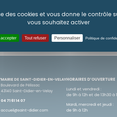
lise des cookies et vous donne le contrôle 
vous souhaitez activer
 accepter
Tout refuser
Personnaliser
Politique de confide
HORAIRES D’OUVERTURE
MAIRIE DE SAINT-DIDIER-EN-VELAY
Boulevard de Pélissac
Lundi et vendredi :
43140 Saint-Didier-en-Velay
de 9h à 12h et de 13h30 à 
04 71 61 14 07
Mardi, mercredi et jeudi :
de 9h à 12h
accueil@saint-didier.com