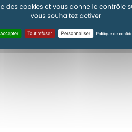
lise des cookies et vous donne le contrôle 
s
Politique de confidentialité
Gérer les cookies
Accessib
vous souhaitez activer
 accepter
Tout refuser
Personnaliser
Politique de confide