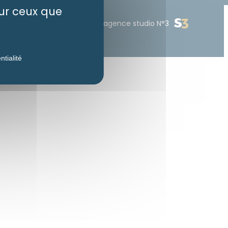
sur ceux que
ilité : partiellement conforme
Création :
agence studio N°3
ntialité