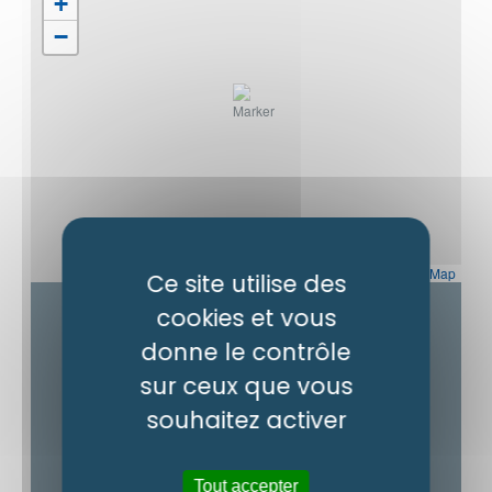
+
−
Leaflet
|
OpenStreetMap
Ce site utilise des
cookies et vous
Contact
donne le contrôle
sur ceux que vous
Micro-ferme La Boria des Gotas
43140
souhaitez activer
Saint-Didier-en-Velay
Comment m’y rendre ?
Tout accepter