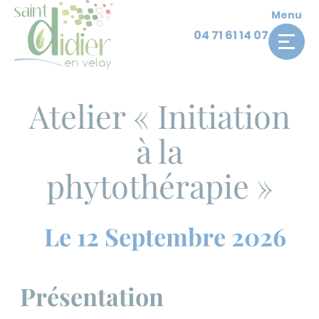
Panneau de gestion des cookies
Skip
Menu
to
04 71 61 14 07
Accueil
Archives des évènements
content
Atelier « Initiation à la phytothérapie »
Atelier « Initiation
à la
phytothérapie »
Le 12 Septembre 2026
Présentation