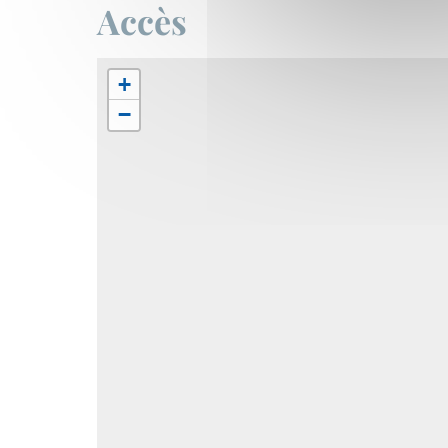
Accès
+
−