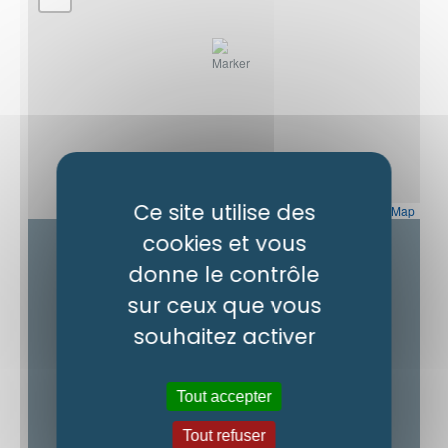
Ce site utilise des
Leaflet
|
OpenStreetMap
cookies et vous
Contact
donne le contrôle
sur ceux que vous
Mairie Saint-Didier-en-Velay
43140
souhaitez activer
Saint-Didier-en-Velay
Comment m’y rendre ?
Tout accepter
Tout refuser
06 37 91 36 10