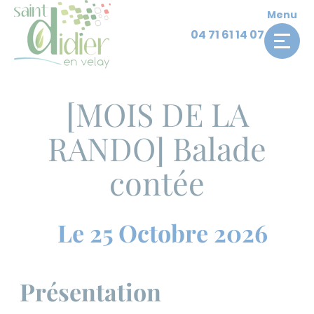
Panneau de gestion des cookies
Skip
Menu
to
04 71 61 14 07
Accueil
Archives des évènements
content
[MOIS DE LA RANDO] Balade contée
[MOIS DE LA
RANDO] Balade
contée
Le 25 Octobre 2026
Présentation